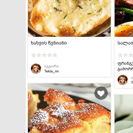
დესერტები და
სამარხვო და
ტკბილეულობა
ვეგეტარიანული
ხახვის წვნიანი
სალათ
ფრანგ
ავტორი:
გამორ
Tekla_mi
T