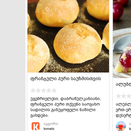
ფრანგული პური საუზმისთვის
ალუბ
უგემრიელესი, დაბრაწულკანიანი,
ფრანგული პური თქვენი საოჯახო
ალუბლი
სადილის განუყოფელი ნაწილი
ერთ-ერ
გახდება.
დესერტ
ავტორი:
tomato
t