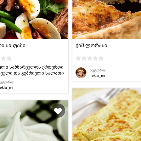
მსოფლიო
სადღესასწაულო
პასტა და
სამზარეულო
ბურღულეული
ი ნისუაზი
ქიშ ლორანი
ული სამზარეულოს ერთერთი
ავტორი:
ჩეული და გემრიელი სალათი
Tekla_mi
ავტორი:
ekla_mi