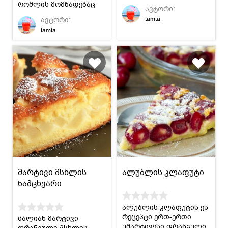
შეგიძლიათ, ნოყიერი
რომლის მომზადებაც
ავტორი:
ომლეტიც კი მოასწროთ
არც დიდ დროს
tamta
ავტორი:
:)
წაგართმევთ და არც
tamta
ენერგიას. შედეგი კი
ძალიან გემრიელია.
მარტივი მსხლის
ალუბლის კლაფუტი
ნამცხვარი
ალუბლის კლაფუტის ეს
რეცეპტი ერთ-ერთი
ძალიან მარტივი
უმარტივესი ფრანგული