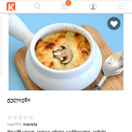
1
ჟულიენი
marieta
ავტორი:
მოამზადეთ კიდევ ერთი გემრიელი კერძი