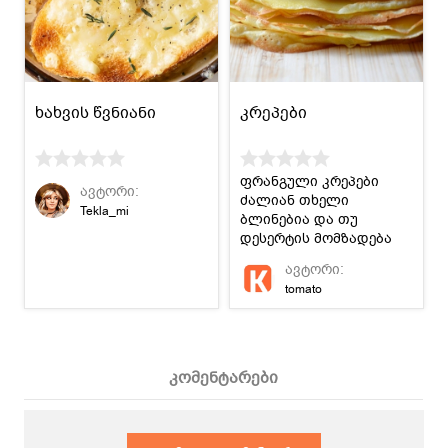
ხახვის წვნიანი
კრეპები
ფრანგული კრეპები
ავტორი:
ძალიან თხელი
Tekla_mi
ბლინებია და თუ
დესერტის მომზადება
გსურთ, მაშინ ეს
ავტორი:
იდეალური ვარიანტია!
tomato
კომენტარები