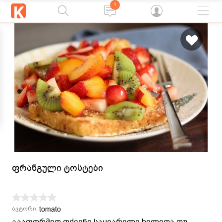
1
ფრანგული ტოსტები
tomato
ავტორი:
გააფორმეთ თქვენი საყვარელი ხილითა თუ