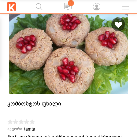
1
კომბოსტოს ფხალი
tamta
ავტორი:
პოპულარული და გემრიელი ფხალი ქართული