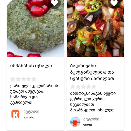
ისპანახის ფხალი
ბადრიჯანი
ბულგარულითა და
სვანური მარილით
ქართული კულინარიის
უდავო მშვენება,
ბადრიჯნისაგან ბევრი
სამარხვო და
გემრიელი კერძი
გემრიელი!
შეგიძლიათ
აუცილებლად
მოამზადოთ. იხილეთ
ავტორი:
მოამზადეთ და
ერთ-ერთი მათგანის
tomato
შეაფასეთ.
ავტორი:
რეცეპტი.
tamta