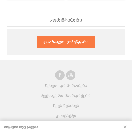
კომენტარები
დაამატეთ კომენტარი
წესები და პირობები
ტექნიკური მხარდაჭერა
ჩვენ შესახებ
კონტაქტი
ვაკანსიები
✕
ᲛᲡᲒᲐᲕᲡᲘ ᲠᲔᲪᲔᲞᲢᲔᲑᲘ