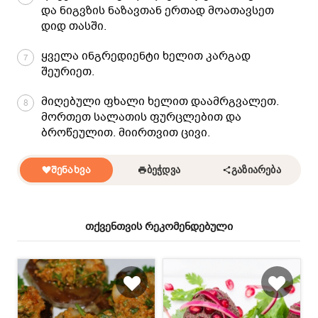
და ნიგვზის ნაზავთან ერთად მოათავსეთ
დიდ თასში.
ყველა ინგრედიენტი ხელით კარგად
7
შეურიეთ.
მიღებული ფხალი ხელით დაამრგვალეთ.
8
მორთეთ სალათის ფურცლებით და
ბროწეულით. მიირთვით ცივი.
ᲨᲔᲜᲐᲮᲕᲐ
ᲑᲔᲭᲓᲕᲐ
ᲒᲐᲖᲘᲐᲠᲔᲑᲐ
თქვენთვის რეკომენდებული