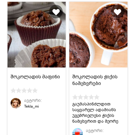
შოკოლადის მაფინი
შოკოლადის ჭიქის
ნამცხვრები
ავტორი:
გაუმასპინძლდით
Tekla_mi
საყვარელ ადამიანს
უგემრიელესი ჭიქის
ნამცხვრით და მეორე
ჭიქა თავად
ავტორი:
დააგემოვნეთ!