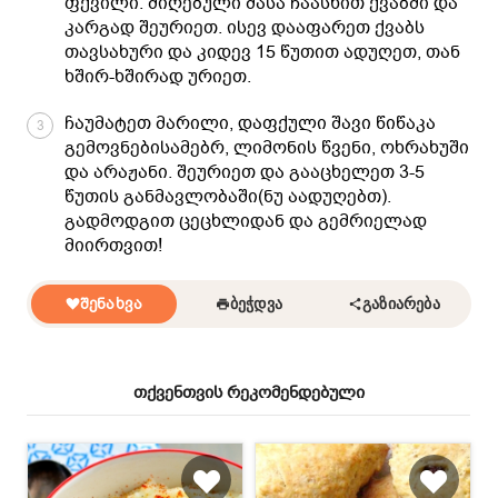
ფქვილი. მიღებული მასა ჩაასხით ქვაბში და
კარგად შეურიეთ. ისევ დააფარეთ ქვაბს
თავსახური და კიდევ 15 წუთით ადუღეთ, თან
ხშირ-ხშირად ურიეთ.
ჩაუმატეთ მარილი, დაფქული შავი წიწაკა
3
გემოვნებისამებრ, ლიმონის წვენი, ოხრახუში
და არაჟანი. შეურიეთ და გააცხელეთ 3-5
წუთის განმავლობაში(ნუ აადუღებთ).
გადმოდგით ცეცხლიდან და გემრიელად
მიირთვით!
ᲨᲔᲜᲐᲮᲕᲐ
ᲑᲔᲭᲓᲕᲐ
ᲒᲐᲖᲘᲐᲠᲔᲑᲐ
თქვენთვის რეკომენდებული