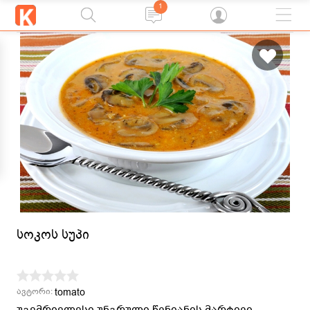
1
სოკოს სუპი
tomato
ავტორი:
უგემრიელესი უნგრული წვნიანის მარტივი