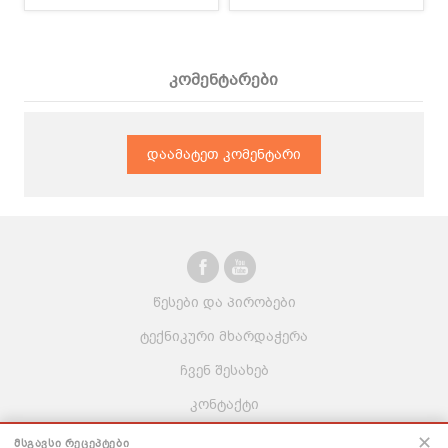
კომენტარები
დაამატეთ კომენტარი
წესები და პირობები
ტექნიკური მხარდაჭერა
ჩვენ შესახებ
კონტაქტი
ვაკანსიები
✕
ᲛᲡᲒᲐᲕᲡᲘ ᲠᲔᲪᲔᲞᲢᲔᲑᲘ