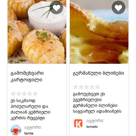
გამომცხვარი
გერმანული ბლინები
კარტოფილი
გამოუცხვეთ ეს
უგემრიელესი
ეს საკმაოდ
გერმანული ბლინები
პოპულარული და
საყვარელ ადამიანებს
ძალიან გემრიელი
და აგრძნობინეთ
კერძის რეცეპტი
ავტორი:
მთავარი – ზრუნვა.
ნამდვილად გაახარებს
tomato
ავტორი:
კარტოფილის
tamta
მოყვარულებს.