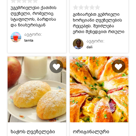
უგემრიელესი ქათმის
ღვეზელი, რომელიც
გიზიარებთ გემრიელი
სტაფილოს, ბარდისა
ხორციანი ღვეზელების
და ნიახურისგან
რეცეპტს. შეიძლება
მზადდება.
ერთი შეხედვით რთული
ავტორი:
მოგეჩვენოთ, მაგრამ
tamta
ავტორი:
ყველაფერი
dali
გამოცდილების და
პრაქტიკის ამბავია :)
ხაჭოს ღვეზელები
ორიგინალური