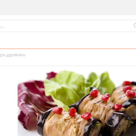
ლი კულინარია
ქართული
წვნიანები
ცომეული
სამზარეულო