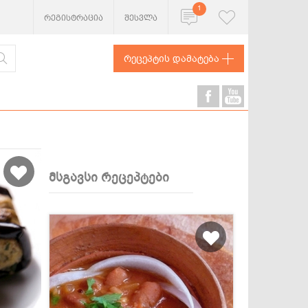
1
რეგისტრაცია
შესვლა
რეცეპტის დამატება
მსგავსი რეცეპტები
ხორცეული
თევზი და
ზღვის
პროდუქტები