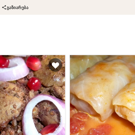
ᲒᲐᲖᲘᲐᲠᲔᲑᲐ