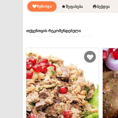
ᲨᲔᲜᲐᲮᲕᲐ
ᲨᲔᲤᲐᲡᲔᲑᲐ
ᲑᲔᲭᲓᲕᲐ
თქვენთვის რეკომენდებული