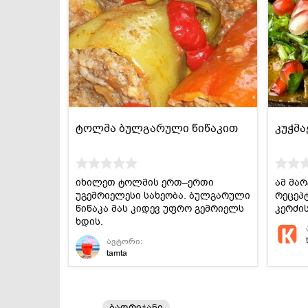
ტოლმა ბულგარული წიწაკით
კუჭმა
იხილეთ ტოლმის ერთ–ერთი
ამ მა
უგემრიელესი სახეობა. ბულგარული
რეცეპ
წიწაკა მას კიდევ უფრო გემრიელს
კერძის
ხდის.
ავტორი:
tamta
ბადრიჯანი