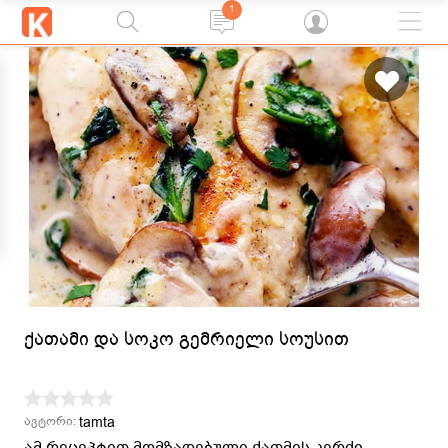
1
ქათამი და სოკო გემრიელი სოუსით
tamta
ავტორი:
ამ რეცეპტით მომზადებული ქათმის კერძი