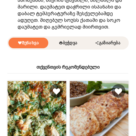
პარმეზანი, ნივრის ფხვნილი, პილპილი და
მარილი. დაუმატეთ დაჭრილი ისპანახი და
დაბალ ტემპერატურაზე შესქელებამდე
ადუღეთ. მიღებულ სოუსს ქათამი და სოკო
დაუმატეთ და გემრიელად მიირთვით.
ᲨᲔᲜᲐᲮᲕᲐ
ᲑᲔᲭᲓᲕᲐ
ᲒᲐᲖᲘᲐᲠᲔᲑᲐ
თქვენთვის რეკომენდებული