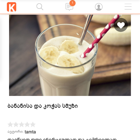
1
ბანანისა და კოჭას სმუზი
tamta
ავტორი:
დაიწყეთ დღე ენერგიულად და გემრიელად -