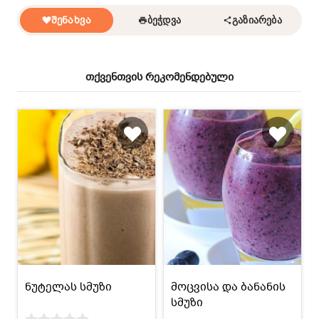
ᲨᲔᲜᲐᲮᲕᲐ
ᲑᲔᲭᲓᲕᲐ
ᲒᲐᲖᲘᲐᲠᲔᲑᲐ
თქვენთვის რეკომენდებული
ნუტელას სმუზი
მოცვისა და ბანანის
სმუზი