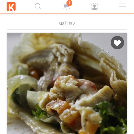
1
qaTmis