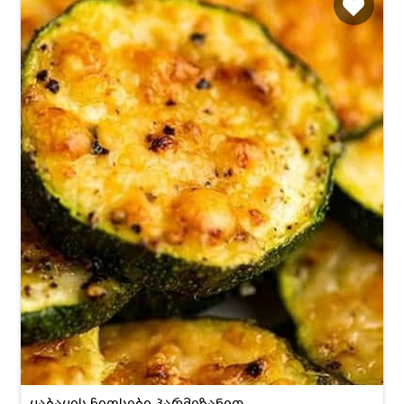
ყაბაყის ჩიფსები პარმეზანით