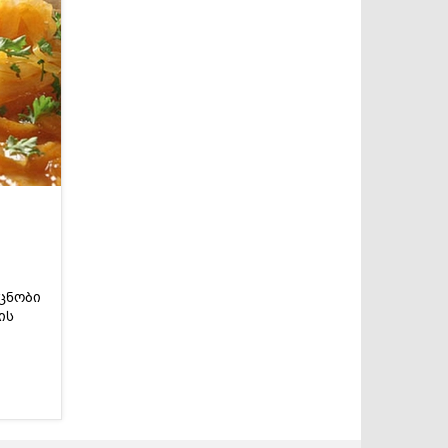
ცნობი
ის