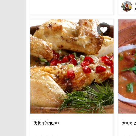
შქმერული
წითე