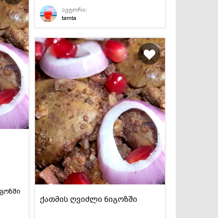
ავტორი:
tamta
იგოზში
ქათმის ღვიძლი ნიგოზში