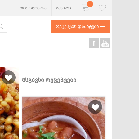
1
რეგისტრაცია
შესვლა
რეცეპტის დამატება
მსგავსი რეცეპტები
ხორცეული
თევზი და
ზღვის
პროდუქტები