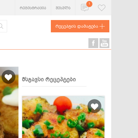
1
რეგისტრაცია
შესვლა
რეცეპტის დამატება
მსგავსი რეცეპტები
ხორცეული
თევზი და
ზღვის
პროდუქტები