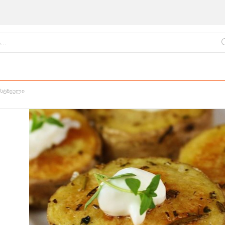
სტნეული
ქართული
წვნიანები
ცომეული
სამზარეულო