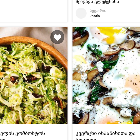
შეიცავს გლუტენისს.
ავტორი:
khatia
სელის კომბოსტოს
კვერცხი ისპანახითა და