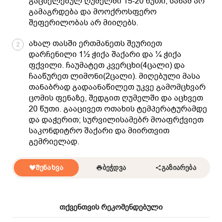
გაცხელებულ ღუმელში 15-20 წუთი, სანამ არ
გამაგრდება და მოოქროსფერო
შეფერილობას არ მიიღებს.
ახალ თასში ერთმანეთს შეურიეთ
2
დარჩენილი 1½ ჭიქა შაქარი და ¼ ჭიქა
ფქვილი. ჩაუმატეთ კვერცხი(4ცალი) და
ჩააწურეთ ლიმონი(2ცალი). მიღებული მასა
თანაბრად გადაანაწილეთ უკვე გამომცხვარ
ცომის ფენაზე, შედგით ღუმელში და აცხვეთ
20 წუთი. გააცივეთ ოთახის ტემპერატურამდე
და დაჭერით; სურვილისამებრ მოაფრქვიეთ
საკონდიტრო შაქარი და მიირთვით
გემრიელად.
ᲨᲔᲜᲐᲮᲕᲐ
ᲑᲔᲭᲓᲕᲐ
ᲒᲐᲖᲘᲐᲠᲔᲑᲐ
თქვენთვის რეკომენდებული