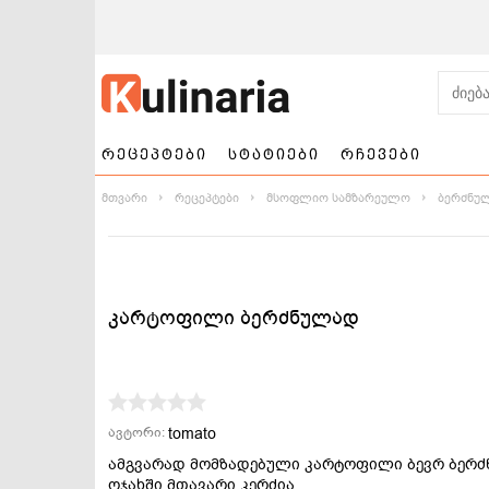
რეცეპტები
სტატიები
რჩევები
მთვარი
რეცეპტები
მსოფლიო სამზარეულო
ბერძნუ
კარტოფილი ბერძნულად
ნამცხვრები და
სალათები
ტორტები
tomato
ავტორი:
ამგვარად მომზადებული კარტოფილი ბევრ ბერ
ოჯახში მთავარი კერძია.