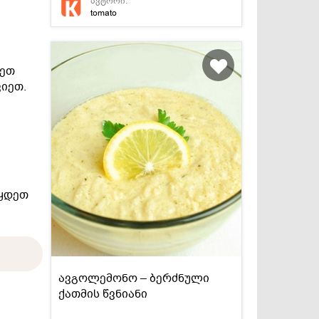
ავტორი:
tomato
ლეთ
იეთ.
წყდეთ
ავგოლემონო – ბერძნული
ქათმის წვნიანი