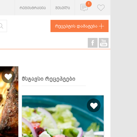
1
რეგისტრაცია
შესვლა
რეცეპტის დამატება
მსგავსი რეცეპტები
ხორცეული
თევზი და
ზღვის
პროდუქტები