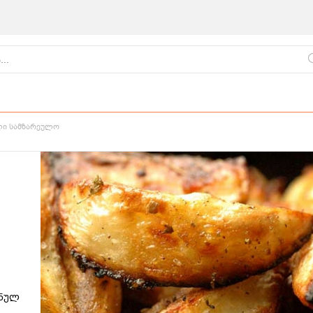
ლი სამზარეულო
ქართული
წვნიანები
ცომეული
სამზარეულო
ძნულ