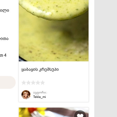
ვილი
ლითა
თ 4
ყაბაყის კრემსუპი
ავტორი:
Tekla_mi