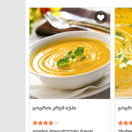
გოგრის კრემ-სუპი
გოგრი
გოგრის მოყვარულებს მეტად
უმარტ