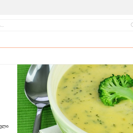
ქართული
წვნიანები
ცომეული
სამზარეულო
თელი