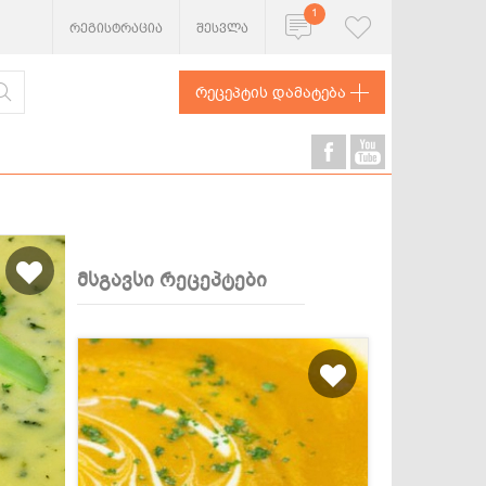
1
რეგისტრაცია
შესვლა
რეცეპტის დამატება
მსგავსი რეცეპტები
ხორცეული
თევზი და
ზღვის
პროდუქტები