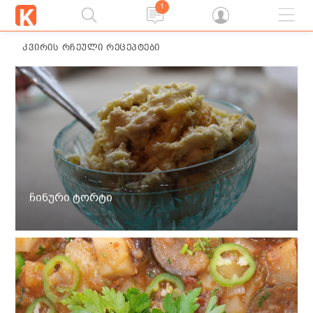
1
ᲙᲕᲘᲠᲘᲡ ᲠᲩᲔᲣᲚᲘ ᲠᲔᲪᲔᲞᲢᲔᲑᲘ
ჩინური ტორტი