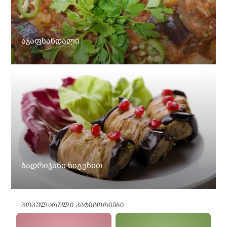
აჯაფსანდალი
ბადრიჯანი ნიგვზით
ᲞᲝᲞᲣᲚᲐᲠᲣᲚᲘ ᲙᲐᲢᲔᲒᲝᲠᲘᲔᲑᲘ