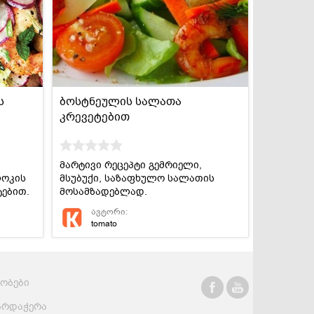
სასმელები
კონსერვი და
სოუსები
ს
ბოსტნეულის სალათა
კრევეტებით
დ
მარტივი რეცეპტი გემრიელი,
ლოკის
მსუბუქი, საზაფხულო სალათის
ტებით.
მოსამზადებლად.
ავტორი:
tomato
რობები
არდაჭერა