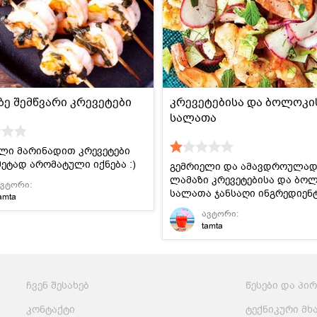
მსოფლიო
სადღესასწაულო
პასტა და
სამზარეულო
ბურღულეული
ე შემწვარი კრევეტები
კრევეტებისა და ბოლოკი
სალათა
ლი მარინადით კრევეტები
ეტად არომატული იქნება :)
გემრიელი და ამავდროულა
ლამაზი კრევეტებისა და ბო
ავტორი:
სალათა ჯანსაღი ინგრედიენ
amta
ავტორი:
tamta
ჩვენ შესახებ
წესები და პი
კონტაქტი
ტექნიკური მხ