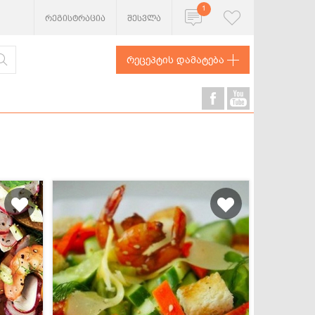
1
რეგისტრაცია
შესვლა
რეცეპტის დამატება
ხორცეული
თევზი და
ზღვის
პროდუქტები