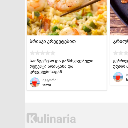
დესერტები და
სამარხვო და
ტკბილეულობა
ვეგეტარიანული
ბრინჯი კრევეტებით
გრილზ
საინტერესო და განსხვავებული
გემრიე
რეცეპტი ბრინჯისა და
უფრო მ
კრევეტებისაგან.
t
ავტორი:
tamta