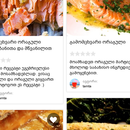
მსოფლიო
სადღესასწაულო
პასტა და
სამზარეულო
ბურღულეული
ცხვარი ორაგული
გამომცხვარი ორაგული
ზანითა და მწვანილით
მოამზადეთ ორაგული მარტი
მხოლოდ საბაზისო ინგრედიე
ი რეცეპტი უგემრიელესი
გამოყენებით.
 მოსამზადებლად. ვისაც
ული და ორაგული გიყვართ
ავტორი:
ოტოვოთ ეს რეცეპტი :)
tamta
ავტორი:
amta