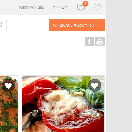
1
რეგისტრაცია
შესვლა
რეცეპტის დამატება
ხორცეული
თევზი და
ზღვის
პროდუქტები