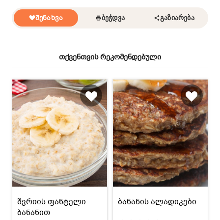
ᲨᲔᲜᲐᲮᲕᲐ
ᲑᲔᲭᲓᲕᲐ
ᲒᲐᲖᲘᲐᲠᲔᲑᲐ
თქვენთვის რეკომენდებული
შვრიის ფანტელი
ბანანის ალადიკები
ბანანით