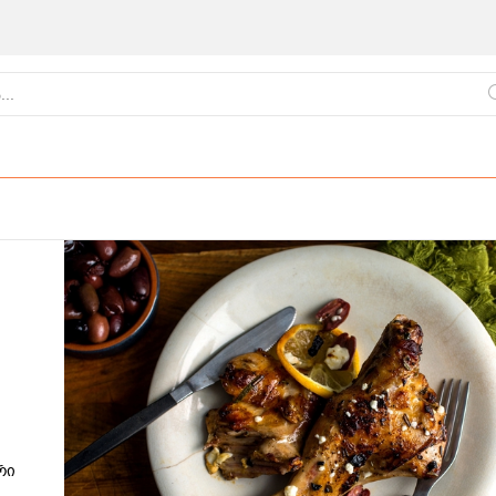
ქართული
წვნიანები
ცომეული
სამზარეულო
რი