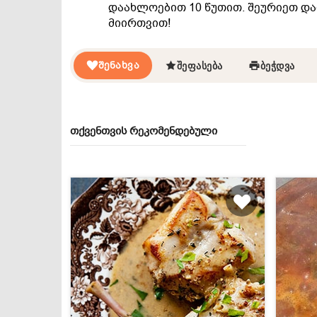
დაახლოებით 10 წუთით. შეურიეთ დ
მიირთვით!
ᲨᲔᲜᲐᲮᲕᲐ
ᲨᲔᲤᲐᲡᲔᲑᲐ
ᲑᲔᲭᲓᲕᲐ
თქვენთვის რეკომენდებული