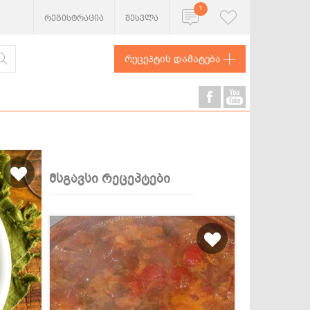
1
რეგისტრაცია
შესვლა
რეცეპტის დამატება
მსგავსი რეცეპტები
ხორცეული
თევზი და
ზღვის
პროდუქტები