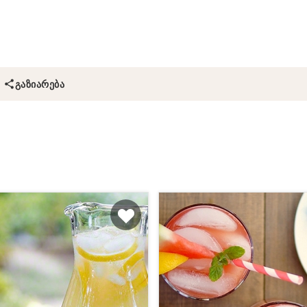
ᲒᲐᲖᲘᲐᲠᲔᲑᲐ