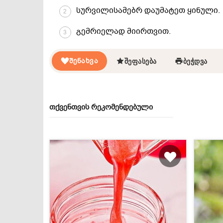
სურვილისამებრ დაუმატეთ ყინული.
2
გემრიელად მიირთვით.
3
ᲨᲔᲜᲐᲮᲕᲐ
ᲨᲔᲤᲐᲡᲔᲑᲐ
ᲑᲔᲭᲓᲕᲐ
თქვენთვის რეკომენდებული