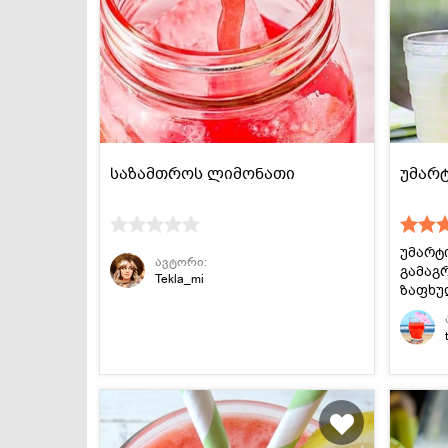
საზამთროს ლიმონათი
უმარ
უმარტ
ავტორი:
გამაგ
Tekla_mi
ზაფხუ