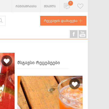
1
რეგისტრაცია
შესვლა
რეცეპტის დამატება
მსგავსი რეცეპტები
ხორცეული
თევზი და
ზღვის
პროდუქტები