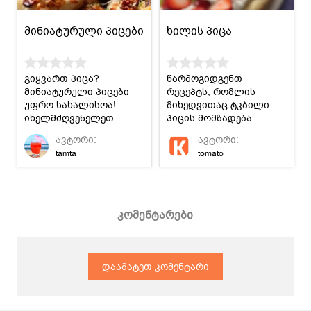
მინიატურული პიცები
ხილის პიცა
გიყვართ პიცა?
წარმოგიდგენთ
მინიატურული პიცები
რეცეპტს, რომლის
უფრო სახალისოა!
მიხედვითაც ტკბილი
იხელმძღვენელეთ
პიცის მომზადება
რეცეპტი და მოამზადეთ
ძალიან
ავტორი:
ავტორი:
:)
გაგიმარტივდებათ.
tamta
tomato
შეგიძლიათ
გამოიყენოთ თქვენთვის
სასურველი ნებისმიერი
ხილი.
კომენტარები
დაამატეთ კომენტარი