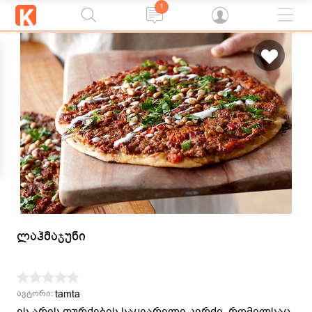
1
ლაჰმაჯუნი
tamta
ავტორი:
ეს არის თურქების საყვარელი კერძი, რომელსაც,