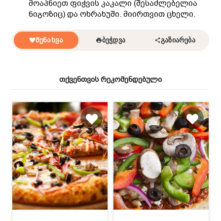
მოაპნიეთ ფიჭვის კაკალი (შესაძლებელია
ნიგოზიც) და ოხრახუში. მიირთვით ცხელი.
ᲨᲔᲜᲐᲮᲕᲐ
ᲑᲔᲭᲓᲕᲐ
ᲒᲐᲖᲘᲐᲠᲔᲑᲐ
თქვენთვის რეკომენდებული