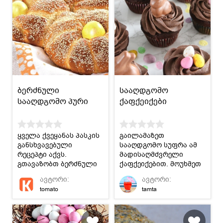
ბერძნული
სააღდგომო
სააღდგომო პური
ქაფქეიქები
ყველა ქვეყანას პასკის
გაილამაზეთ
განსხვავებული
სააღდგომო სუფრა ამ
რეცეპტი აქვს.
მადისაღმძვრელი
გთავაზობთ ბერძნული
ქაფქეიქებით. მოუხმეთ
სააღდგომო პურის
ფანტაზიას გააფორმეთ
ავტორი:
ავტორი:
რეცეპტს.
სურვილისამებრ.
tomato
tamta