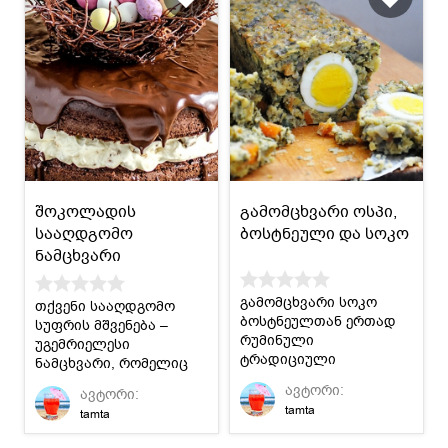
შოკოლადის
გამომცხვარი ოსპი,
სააღდგომო
ბოსტნეული და სოკო
ნამცხვარი
გამომცხვარი სოკო
თქვენი სააღდგომო
ბოსტნეულთან ერთად
სუფრის მშვენება –
რუმინული
უგემრიელესი
ტრადიციული
ნამცხვარი, რომელიც
სააღდგომო რეცეპტია.
პირველივე
ავტორი:
ავტორი:
დანახვისთანავე
tamta
tamta
მოგხიბლავთ.