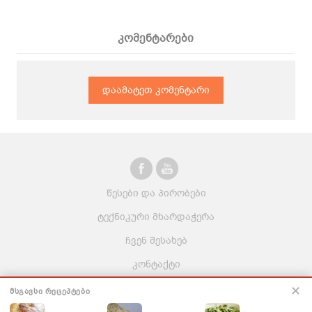
კომენტარები
დაამატეთ კომენტარი
წესები და პირობები
ტექნიკური მხარდაჭერა
ჩვენ შესახებ
კონტაქტი
ვაკანსიები
✕
ᲛᲡᲒᲐᲕᲡᲘ ᲠᲔᲪᲔᲞᲢᲔᲑᲘ