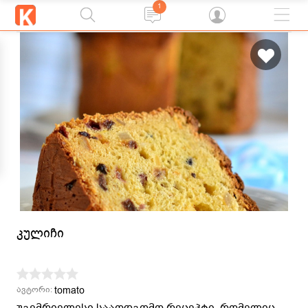
1
კულიჩი
tomato
ავტორი:
უგემრიელესი სააღდგომო რეცეპტი, რომელიც,