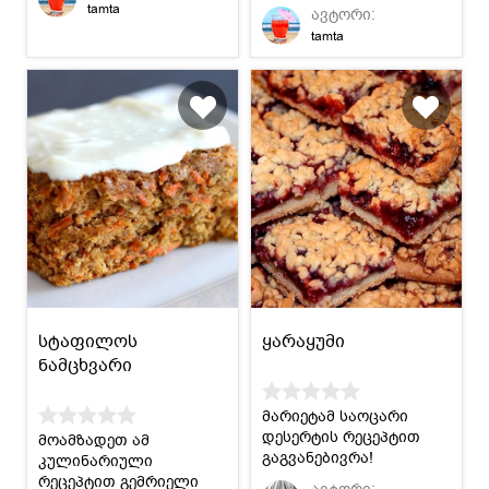
მხოლოდ რამდენიმე
tamta
ავტორი:
წუთს წაგართმევთ.
tamta
სტაფილოს
ყარაყუმი
ნამცხვარი
მარიეტამ საოცარი
დესერტის რეცეპტით
მოამზადეთ ამ
გაგვანებივრა!
კულინარიული
რეცეპტით გემრიელი