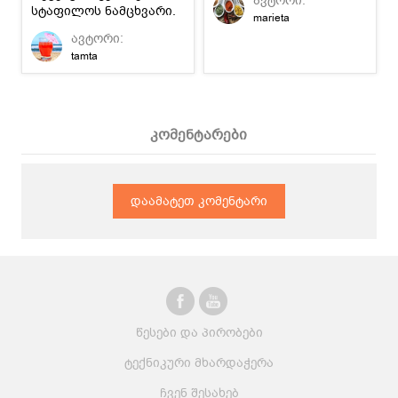
ავტორი:
სტაფილოს ნამცხვარი.
marieta
ნუ მოაკლებთ თავს ამ
ავტორი:
სიამოვნებას!
tamta
კომენტარები
დაამატეთ კომენტარი
წესები და პირობები
ტექნიკური მხარდაჭერა
ჩვენ შესახებ