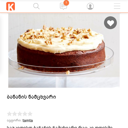
1
ბანანის ნამცხვარი
tamta
ავტორი:
საუკეთესო ბანანის ნამცხვარი რაც კი ოდესმე