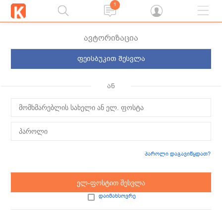
1
ავტორიზაცია
ფეისბუკით შესვლა
ან
პაროლი დაგავიწყდათ?
ელ-ფოსტით შესვლა
დაიმახსოვრე