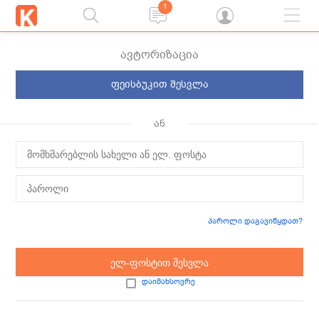
1
ავტორიზაცია
ფეისბუკით შესვლა
ან
პაროლი დაგავიწყდათ?
ელ-ფოსტით შესვლა
დაიმახსოვრე