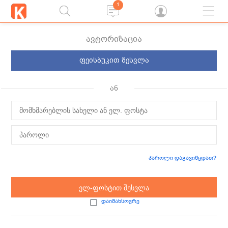
1
ავტორიზაცია
ფეისბუკით შესვლა
ან
პაროლი დაგავიწყდათ?
ელ-ფოსტით შესვლა
დაიმახსოვრე