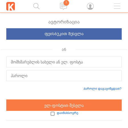
1
ავტორიზაცია
ფეისბუკით შესვლა
ან
პაროლი დაგავიწყდათ?
ელ-ფოსტით შესვლა
დაიმახსოვრე