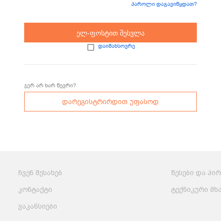
პაროლი დაგავიწყდათ?
მსოფლიო
სადღესასწაულო
პასტა და
სამზარეულო
ბურღულეული
ელ-ფოსტით შესვლა
დაიმახსოვრე
ჯერ არ ხარ წევრი?
დარეგისტრირდით უფასოდ
ჩვენ შესახებ
წესები და პი
კონტაქტი
ტექნიკური მხ
ვაკანსიები