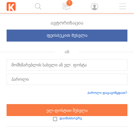
1
ავტორიზაცია
ფეისბუკით შესვლა
ან
პაროლი დაგავიწყდათ?
ელ-ფოსტით შესვლა
დაიმახსოვრე