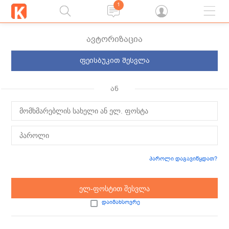
1
ავტორიზაცია
ფეისბუკით შესვლა
ან
პაროლი დაგავიწყდათ?
ელ-ფოსტით შესვლა
დაიმახსოვრე