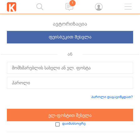
1
ავტორიზაცია
ფეისბუკით შესვლა
ან
პაროლი დაგავიწყდათ?
ელ-ფოსტით შესვლა
დაიმახსოვრე