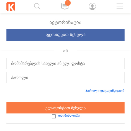
1
ავტორიზაცია
ფეისბუკით შესვლა
ან
პაროლი დაგავიწყდათ?
ელ-ფოსტით შესვლა
დაიმახსოვრე